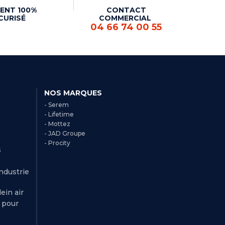
ENT 100%
CONTACT
CURISÉ
COMMERCIAL
04 66 74 00 55
NOS MARQUES
- Serem
- Lifetime
- Mottez
- JAD Groupe
- Procity
s
Industrie
ein air
r pour