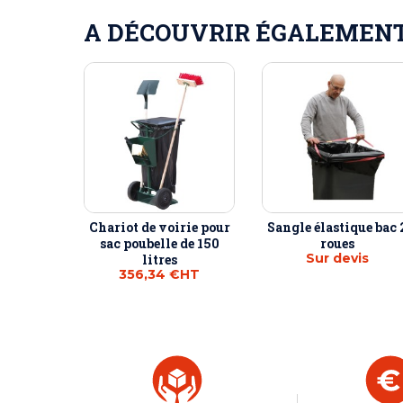
A DÉCOUVRIR ÉGALEMENT 
Chariot de voirie pour
Sangle élastique bac 
sac poubelle de 150
roues
Sur devis
litres
356,34 €
HT