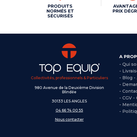
PRODUITS
AVANTAG
NORMÉS ET
PRIX DÉGR
SÉCURISÉS
A PRO
- Qui s
- Livrai
- Blog -
Collectivités, professionnels & Particuliers
- Deman
980 Avenue de la Deuxième Division
- Conta
Blindée
-
CGV -
30133 LES ANGLES
-
Mentio
04 66 74 00 55
-
Politi
Nous contacter