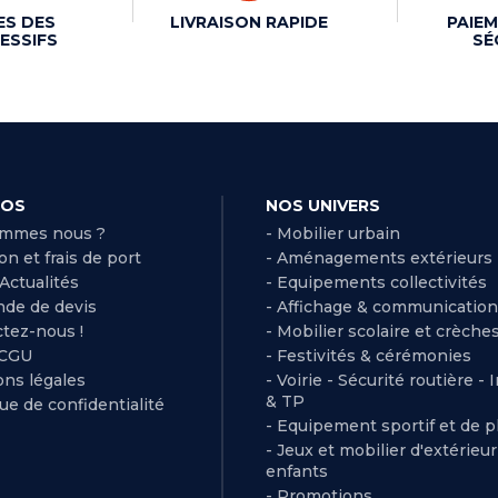
ES DES
LIVRAISON RAPIDE
PAIEM
ESSIFS
SÉ
POS
NOS UNIVERS
ommes nous ?
- Mobilier urbain
son et frais de port
- Aménagements extérieurs
 Actualités
- Equipements collectivités
de de devis
- Affichage & communication
ctez-nous !
- Mobilier scolaire et crèche
 CGU
- Festivités & cérémonies
ns légales
- Voirie - Sécurité routière - 
& TP
que de confidentialité
- Equipement sportif et de pl
- Jeux et mobilier d'extérieu
enfants
- Promotions