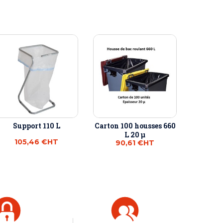
Support 110 L
Carton 100 housses 660
L 20 µ
105,46 €
HT
90,61 €
HT