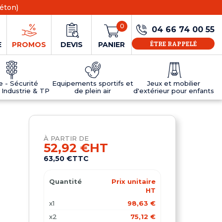
éton)
0
04 66 74 00 55
ÊTRE RAPPELÉ
E
PROMOS
DEVIS
PANIER
ie - Sécurité
Equipements sportifs et
Jeux et mobilier
 Industrie & TP
de plein air
d'extérieur pour enfants
NS
EAUX
R
E JEUX
ÉRIEUR
IFS
PANNEAU D'INFORMATION ÂGE
TABLES DE PING-PONG ET TEQBALL
D'UTILISATION
ier
e sécurité
Tables de ping pong en béton
À PARTIR DE
Tables de ping-pong en résine
52,92 €
HT
MOBILIER D'EXTÉRIEUR POUR ENFANTS
63,50 €
TTC
R
Quantité
Prix unitaire
u
HT
x1
98,63 €
x2
75,12 €