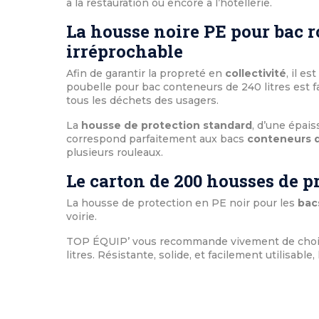
à la restauration ou encore à l’hôtellerie.
La housse noire PE pour bac ro
irréprochable
Afin de garantir la propreté en
collectivité
, il e
poubelle pour bac conteneurs de 240 litres est 
tous les déchets des usagers.
La
housse de protection standard
, d’une épai
correspond parfaitement aux bacs
conteneurs d
plusieurs rouleaux.
Le carton de 200 housses de pr
La housse de protection en PE noir pour les
bac
voirie.
TOP ÉQUIP’ vous recommande vivement de choi
litres. Résistante, solide, et facilement utilisable