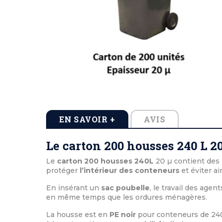
Tables de pique-nique en béton
Cendriers en b
Echarpes et att
Tables de pique-nique en stratifié compact
Cendriers en m
Médailles de vi
Tables de pique-nique en plastique recyclé
Cocardes et po
Tables de pique-nique enfants
Inauguration 
EN SAVOIR +
AVIS
Le carton 200 housses 240 L 20
Le
carton 200 housses 240L
20 µ contient des
protéger
l’intérieur des conteneurs
et éviter ai
En insérant un
sac poubelle
, le travail des agen
en même temps que les ordures ménagères.
La housse est en
PE noir
pour conteneurs de 240 