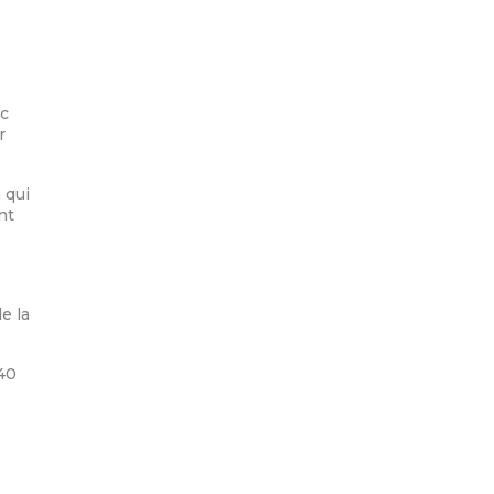
ac
r
 qui
nt
e la
40