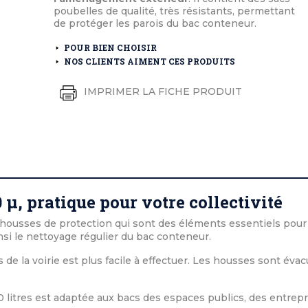
éton extérieurs
ributs
poubelles de qualité, très résistants, permettant
étal extérieurs
lle et médaille d'honneur
de protéger les parois du bac conteneur.
rte fanion
et cérémonies
POUR BIEN CHOISIR
NOS CLIENTS AIMENT CES PRODUITS
IMPRIMER LA FICHE PRODUIT
 µ, pratique pour votre collectivité
 housses de protection qui sont des éléments essentiels pour
nsi le nettoyage régulier du bac conteneur.
ts de la voirie est plus facile à effectuer. Les housses sont éva
litres est adaptée aux bacs des espaces publics, des entrepr