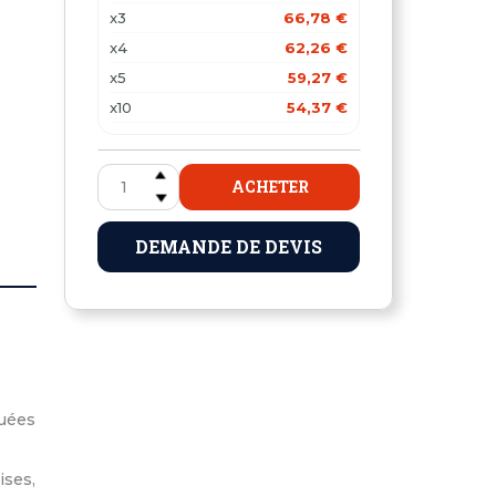
x3
66,78 €
x4
62,26 €
x5
59,27 €
x10
54,37 €
x15
52,92 €
ACHETER
DEMANDE DE DEVIS
cuées
ises,