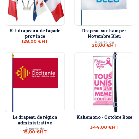
Kit drapeaux de façade
Drapeau sur hampe -
province
Novembre Bleu
128,00 €
HT
À partir de
20,00 €
HT
Le drapeau de région
Kakemono - Octobre Rose
administrative
344,00 €
HT
À partir de
15,00 €
HT