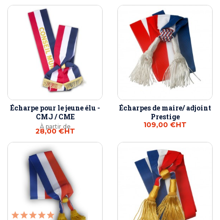
Écharpe pour le jeune élu -
Écharpes de maire/ adjoint
CMJ / CME
Prestige
109,00 €
HT
À partir de
28,00 €
HT