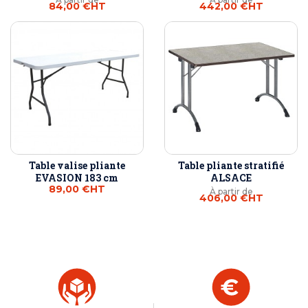
84,00 €
HT
442,00 €
HT
Table valise pliante
Table pliante stratifié
EVASION 183 cm
ALSACE
89,00 €
HT
À partir de
406,00 €
HT