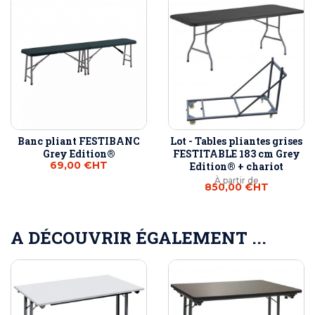
Banc pliant FESTIBANC
Lot - Tables pliantes grises
Grey Edition®
FESTITABLE 183 cm Grey
69,00 €
HT
Edition® + chariot
À partir de
850,00 €
HT
A DÉCOUVRIR ÉGALEMENT ...