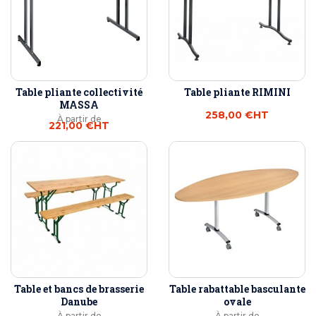
Table pliante collectivité
Table pliante RIMINI
MASSA
258,00 €
HT
À partir de
221,00 €
HT
Table et bancs de brasserie
Table rabattable basculante
Danube
ovale
À partir de
À partir de