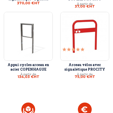
370,00 €
HT
À partir de
37,00 €
HT
Appui cycles arceau en
Arceau vélos avec
acier COPENHAGUE
signalétique PROCITY
À partir de
À partir de
134,03 €
HT
75,00 €
HT