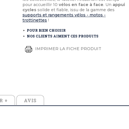
éton extérieurs
ributs
pour accueillir 10
vélos en face à face
. Un
appui
étal extérieurs
lle et médaille d'honneur
cycles
solide et fiable, issu de la gamme des
rte fanion
supports et rangements vélos - motos -
et cérémonies
trottinettes
!
POUR BIEN CHOISIR
NOS CLIENTS AIMENT CES PRODUITS
IMPRIMER LA FICHE PRODUIT
R +
AVIS