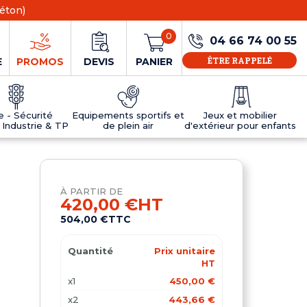
éton)
0
04 66 74 00 55
ÊTRE RAPPELÉ
E
PROMOS
DEVIS
PANIER
ie - Sécurité
Equipements sportifs et
Jeux et mobilier
 Industrie & TP
de plein air
d'extérieur pour enfants
NS
EAUX
R
E JEUX
ÉRIEUR
IFS
PANNEAU D'INFORMATION ÂGE
TABLES DE PING-PONG ET TEQBALL
D'UTILISATION
ier
e sécurité
Tables de ping pong en béton
À PARTIR DE
Tables de ping-pong en résine
420,00 €
HT
MOBILIER D'EXTÉRIEUR POUR ENFANTS
504,00 €
TTC
R
Quantité
Prix unitaire
u
HT
x1
450,00 €
x2
443,66 €