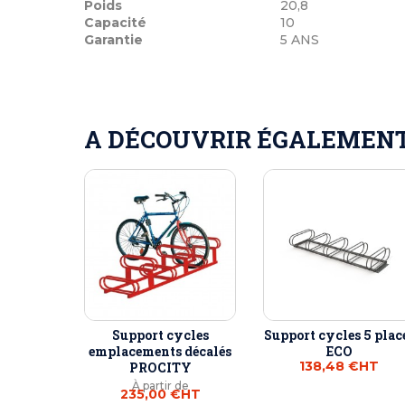
Poids
20,8
Capacité
10
Garantie
5 ANS
A DÉCOUVRIR ÉGALEMENT 
Support cycles
Support cycles 5 plac
emplacements décalés
ECO
138,48 €
HT
PROCITY
À partir de
235,00 €
HT