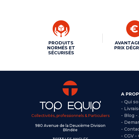
PRODUITS
AVANTAG
NORMÉS ET
PRIX DÉGR
SÉCURISÉS
A PRO
- Qui s
- Livrai
- Blog -
Collectivités, professionnels & Particuliers
- Deman
980 Avenue de la Deuxième Division
- Conta
Blindée
-
CGV -