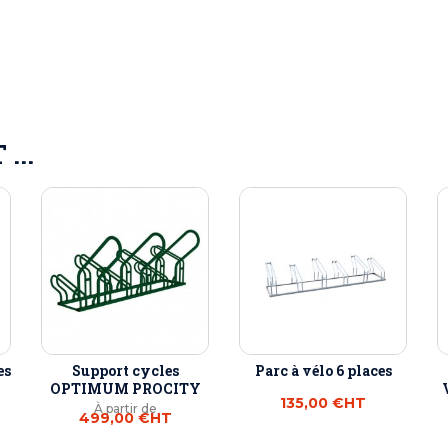
...
es
Support cycles
Parc à vélo 6 places
OPTIMUM PROCITY
135,00 €
HT
À partir de
499,00 €
HT