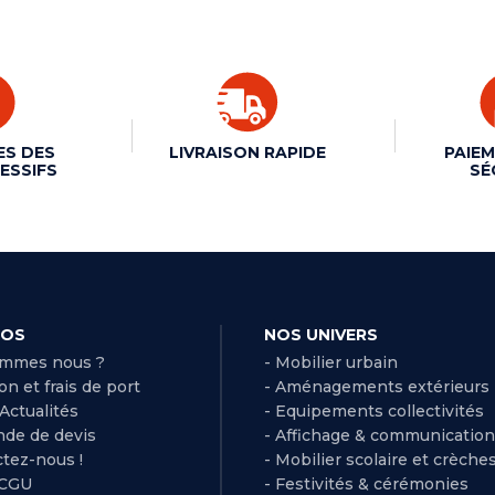
ES DES
LIVRAISON RAPIDE
PAIEM
ESSIFS
SÉ
POS
NOS UNIVERS
ommes nous ?
- Mobilier urbain
son et frais de port
- Aménagements extérieurs
 Actualités
- Equipements collectivités
de de devis
- Affichage & communication
ctez-nous !
- Mobilier scolaire et crèche
 CGU
- Festivités & cérémonies