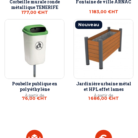
Corbeille murale ronde
Fontaine de ville ARNAC
métallique TENERIFE
1 183,00 €
HT
177,00 €
HT
Nouveau
Poubelle publique en
Jardinière urbaine métal
polyéthylène
et HPL effet lames
À partir de
À partir de
76,00 €
HT
1 686,00 €
HT