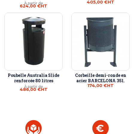
405,00 €
HT
À partir de
624,00 €
HT
Poubelle Australia Slide
Corbeille demi-ronde en
renforcée 80 litres
acier BARCELONA 35l.
174,00 €
HT
À partir de
486,00 €
HT