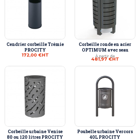
Cendrier corbeille Trémie
Corbeille ronde en acier
PROCITY
OPTIMUM avec seau
172,00 €
HT
À partir de
481,97 €
HT
Corbeille urbaine Venise
Poubelle urbaine Vercors
80 ou 120 litres PROCITY
40L PROCITY