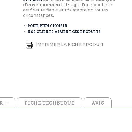
éton extérieurs
ributs
d’environnement
. Il s’agit d’une poubelle
étal extérieurs
lle et médaille d'honneur
extérieure fiable et résistante en toutes
rte fanion
circonstances.
et cérémonies
POUR BIEN CHOISIR
NOS CLIENTS AIMENT CES PRODUITS
IMPRIMER LA FICHE PRODUIT
R +
FICHE TECHNIQUE
AVIS