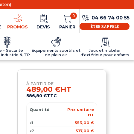
éton)
0
04 66 74 00 55
ÊTRE RAPPELÉ
E
PROMOS
DEVIS
PANIER
ie - Sécurité
Equipements sportifs et
Jeux et mobilier
 Industrie & TP
de plein air
d'extérieur pour enfants
NS
EAUX
R
E JEUX
ÉRIEUR
IFS
PANNEAU D'INFORMATION ÂGE
TABLES DE PING-PONG ET TEQBALL
D'UTILISATION
ier
e sécurité
Tables de ping pong en béton
À PARTIR DE
Tables de ping-pong en résine
489,00 €
HT
MOBILIER D'EXTÉRIEUR POUR ENFANTS
586,80 €
TTC
R
Quantité
Prix unitaire
u
HT
x1
553,00 €
x2
517,00 €