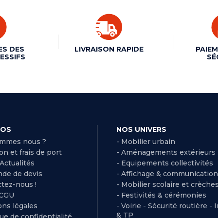
ES DES
LIVRAISON RAPIDE
PAIEM
ESSIFS
SÉ
POS
NOS UNIVERS
ommes nous ?
- Mobilier urbain
son et frais de port
- Aménagements extérieurs
 Actualités
- Equipements collectivités
de de devis
- Affichage & communication
ctez-nous !
- Mobilier scolaire et crèche
 CGU
- Festivités & cérémonies
ns légales
- Voirie - Sécurité routière - 
& TP
que de confidentialité