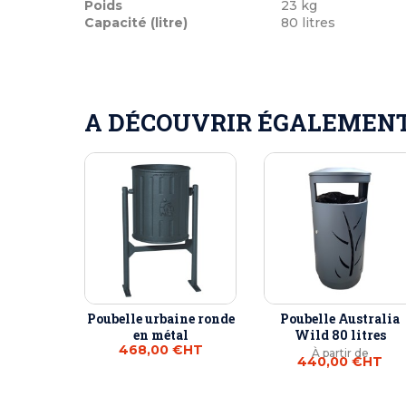
Poids
23 kg
Capacité (litre)
80 litres
A DÉCOUVRIR ÉGALEMENT 
Poubelle urbaine ronde
Poubelle Australia
en métal
Wild 80 litres
468,00 €
HT
À partir de
440,00 €
HT