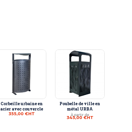
Corbeille urbaine en
Poubelle de ville en
acier avec couvercle
métal URBA
355,00 €
HT
À partir de
345,00 €
HT