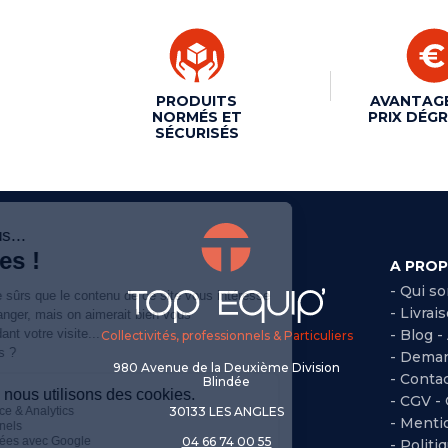
PRODUITS
AVANTAG
NORMÉS ET
PRIX DÉGR
SÉCURISÉS
A PRO
- Qui s
- Livrai
- Blog -
Collectivités, professionnels & Particuliers
- Deman
980 Avenue de la Deuxième Division
- Conta
Blindée
-
CGV -
30133 LES ANGLES
-
Mentio
04 66 74 00 55
-
Politi