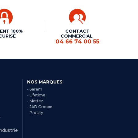
ENT 100%
CONTACT
CURISÉ
COMMERCIAL
04 66 74 00 55
NOS MARQUES
- Serem
- Lifetime
- Mottez
- JAD Groupe
- Procity
s
Industrie