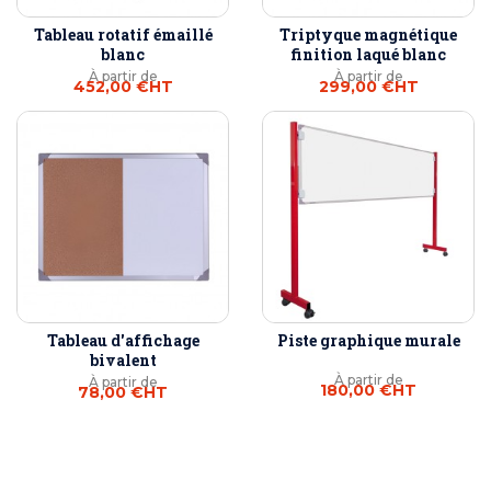
Tableau rotatif émaillé
Triptyque magnétique
blanc
finition laqué blanc
À partir de
À partir de
452,00 €
HT
299,00 €
HT
Tableau d'affichage
Piste graphique murale
bivalent
À partir de
À partir de
180,00 €
HT
78,00 €
HT