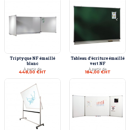
Triptyque NF émaillé
Tableau d'écriture émaillé
blanc
vert NF
À partir de
À partir de
448,00 €
HT
184,00 €
HT