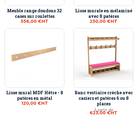
Meuble range doudous 32
Lisse murale en mélaminé
cases sur roulettes
avec 8 patères
556,00 €
HT
230,00 €
HT
Lisse mural MDF Hêtre - 8
Banc vestiaire crèche avec
patères en métal
casiers et patères 6 ou 8
120,00 €
HT
places
À partir de
623,00 €
HT