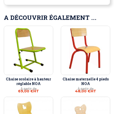
A DÉCOUVRIR ÉGALEMENT ...
Chaise scolaire à hauteur
Chaise maternelle 4 pieds
réglable NOA
NOA
À partir de
À partir de
69,00 €
HT
48,00 €
HT