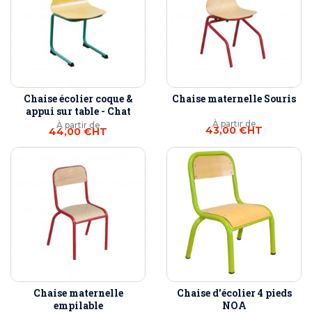
Chaise écolier coque &
Chaise maternelle Souris
appui sur table - Chat
À partir de
À partir de
43,00 €
HT
44,00 €
HT
Chaise maternelle
Chaise d'écolier 4 pieds
empilable
NOA