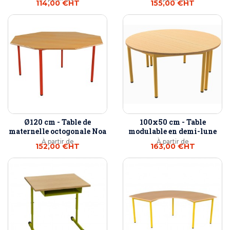
114,00 €
HT
155,00 €
HT
Ø120 cm - Table de
100x50 cm - Table
maternelle octogonale Noa
modulable en demi-lune
À partir de
À partir de
152,00 €
HT
163,00 €
HT