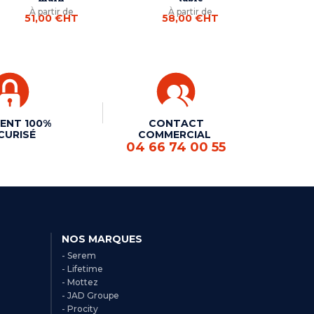
À partir de
À partir de
51,00 €
HT
58,00 €
HT
ENT 100%
CONTACT
CURISÉ
COMMERCIAL
04 66 74 00 55
NOS MARQUES
- Serem
- Lifetime
- Mottez
- JAD Groupe
- Procity