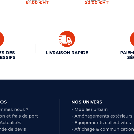
61,00 €
HT
50,00 €
HT
ES DES
LIVRAISON RAPIDE
PAIEM
ESSIFS
SÉ
POS
NOS UNIVERS
ommes nous ?
- Mobilier urbain
son et frais de port
- Aménagements extérieurs
 Actualités
- Equipements collectivités
de de devis
- Affichage & communication