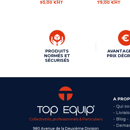
95,00 €
HT
79,00 €
HT
PRODUITS
AVANTAG
NORMÉS ET
PRIX DÉGR
SÉCURISÉS
A PRO
- Qui s
- Livrai
- Blog -
Collectivités, professionnels & Particuliers
- Deman
980 Avenue de la Deuxième Division