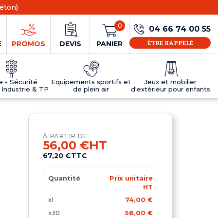
éton)
0
04 66 74 00 55
ÊTRE RAPPELÉ
E
PROMOS
DEVIS
PANIER
ie - Sécurité
Equipements sportifs et
Jeux et mobilier
 Industrie & TP
de plein air
d'extérieur pour enfants
NS
EAUX
R
E JEUX
ÉRIEUR
IFS
PANNEAU D'INFORMATION ÂGE
TABLES DE PING-PONG ET TEQBALL
D'UTILISATION
ier
e sécurité
Tables de ping pong en béton
À PARTIR DE
Tables de ping-pong en résine
56,00 €
HT
MOBILIER D'EXTÉRIEUR POUR ENFANTS
67,20 €
TTC
R
Quantité
Prix unitaire
u
HT
x1
74,00 €
x30
56,00 €