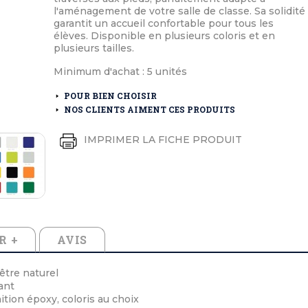
éton extérieurs
ributs
l'aménagement de votre salle de classe. Sa solidité
étal extérieurs
lle et médaille d'honneur
garantit un accueil confortable pour tous les
rte fanion
élèves. Disponible en plusieurs coloris et en
et cérémonies
plusieurs tailles.
Minimum d'achat : 5 unités
POUR BIEN CHOISIR
NOS CLIENTS AIMENT CES PRODUITS
IMPRIMER LA FICHE PRODUIT
R +
AVIS
être naturel
ant
ition époxy, coloris au choix