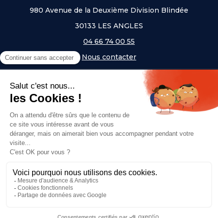
980 Avenue de la Deuxième Division Blindée
30133 LES ANGLES
04 66 74 00 55
Nous contacter
A PROPOS
NOS UNIVERS
NOS MARQUES
- Serem
- Lifetime
- Mottez
- JAD Groupe
- Procity