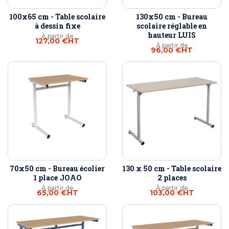
100x65 cm - Table scolaire
130x50 cm - Bureau
à dessin fixe
scolaire réglable en
hauteur LUIS
À partir de
127,00 €
HT
À partir de
96,00 €
HT
70x50 cm - Bureau écolier
130 x 50 cm - Table scolaire
1 place JOAO
2 places
À partir de
À partir de
65,00 €
HT
103,00 €
HT