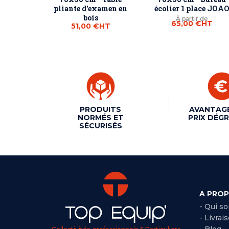
pliante d'examen en
écolier 1 place JOA
bois
À partir de
65,00 €
HT
51,00 €
HT
PRODUITS
AVANTAG
NORMÉS ET
PRIX DÉGR
SÉCURISÉS
A PRO
- Qui s
- Livrai
- Blog -