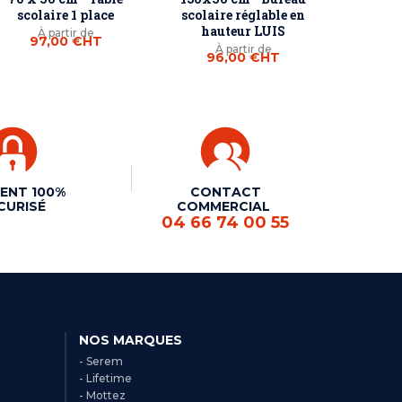
scolaire 1 place
scolaire réglable en
hauteur LUIS
À partir de
97,00 €
HT
À partir de
96,00 €
HT
ENT 100%
CONTACT
CURISÉ
COMMERCIAL
04 66 74 00 55
NOS MARQUES
- Serem
- Lifetime
- Mottez