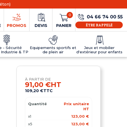
éton)
0
04 66 74 00 55
ÊTRE RAPPELÉ
E
PROMOS
DEVIS
PANIER
ie - Sécurité
Equipements sportifs et
Jeux et mobilier
 Industrie & TP
de plein air
d'extérieur pour enfants
NS
EAUX
R
E JEUX
ÉRIEUR
IFS
PANNEAU D'INFORMATION ÂGE
TABLES DE PING-PONG ET TEQBALL
D'UTILISATION
ier
e sécurité
Tables de ping pong en béton
À PARTIR DE
Tables de ping-pong en résine
91,00 €
HT
MOBILIER D'EXTÉRIEUR POUR ENFANTS
109,20 €
TTC
R
Quantité
Prix unitaire
u
HT
x1
123,00 €
x5
123,00 €