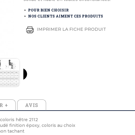
éton extérieurs
ributs
étal extérieurs
lle et médaille d'honneur
POUR BIEN CHOISIR
rte fanion
NOS CLIENTS AIMENT CES PRODUITS
et cérémonies
IMPRIMER LA FICHE PRODUIT
R +
AVIS
coloris hêtre 2112
dé finition époxy, coloris au choix
non tachant