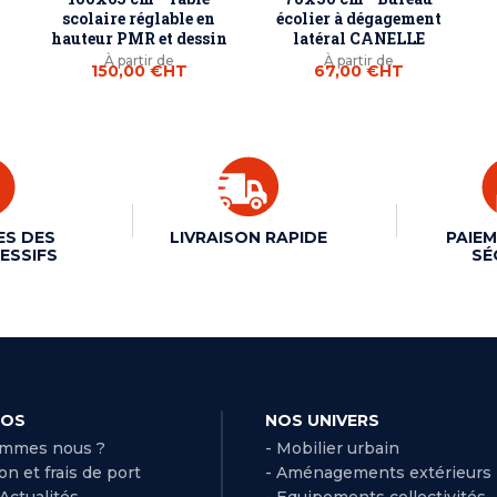
O
scolaire réglable en
écolier à dégagement
hauteur PMR et dessin
latéral CANELLE
À partir de
À partir de
150,00 €
HT
67,00 €
HT
ES DES
LIVRAISON RAPIDE
PAIEM
ESSIFS
SÉ
POS
NOS UNIVERS
ommes nous ?
- Mobilier urbain
son et frais de port
- Aménagements extérieurs
 Actualités
- Equipements collectivités