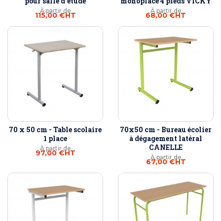
pour salle d'étude
monoplace 4 pieds VICKY
À partir de
À partir de
115,00 €
HT
68,00 €
HT
70 x 50 cm - Table scolaire
70x50 cm - Bureau écolier
1 place
à dégagement latéral
CANELLE
À partir de
97,00 €
HT
À partir de
67,00 €
HT