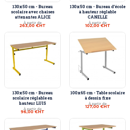
130x50 cm - Bureau
130x50 cm - Bureau d'école
scolaire avec chaises
à hauteur réglable
attenantes ALICE
CANELLE
À partir de
À partir de
263,00 €
HT
102,00 €
HT
130x50 cm - Bureau
100x65 cm - Table scolaire
scolaire réglable en
à dessin fixe
hauteur LUIS
À partir de
127,00 €
HT
À partir de
96,00 €
HT