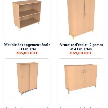
Meuble de rangement école
Armoire d'école - 2 portes
- 1 tablette
et 4 tablettes
385,00 €
HT
667,00 €
HT