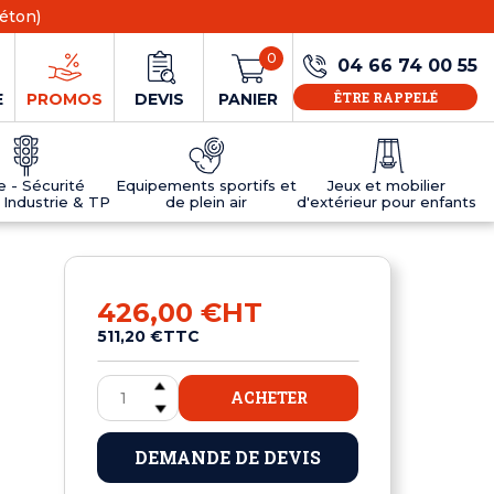
éton)
0
04 66 74 00 55
ÊTRE RAPPELÉ
E
PROMOS
DEVIS
PANIER
ie - Sécurité
Equipements sportifs et
Jeux et mobilier
 Industrie & TP
de plein air
d'extérieur pour enfants
NS
EAUX
R
E JEUX
ÉRIEUR
IFS
PANNEAU D'INFORMATION ÂGE
TABLES DE PING-PONG ET TEQBALL
D'UTILISATION
ier
e sécurité
Tables de ping pong en béton
426,00 €
HT
Tables de ping-pong en résine
511,20 €
TTC
MOBILIER D'EXTÉRIEUR POUR ENFANTS
R
ACHETER
u
DEMANDE DE DEVIS