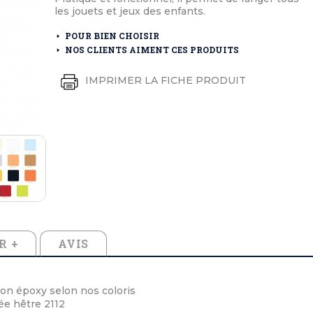
éton extérieurs
ributs
les jouets et jeux des enfants.
étal extérieurs
lle et médaille d'honneur
rte fanion
POUR BIEN CHOISIR
et cérémonies
NOS CLIENTS AIMENT CES PRODUITS
IMPRIMER LA FICHE PRODUIT
R +
AVIS
tion époxy selon nos coloris
ée hêtre 2112