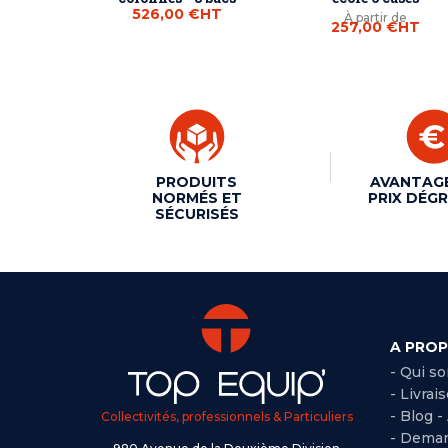
526,00 €
HT
À partir de
257,00 €
HT
PRODUITS
AVANTAG
NORMÉS ET
PRIX DÉGR
SÉCURISÉS
A PRO
- Qui s
- Livrai
- Blog -
Collectivités, professionnels & Particuliers
- Deman