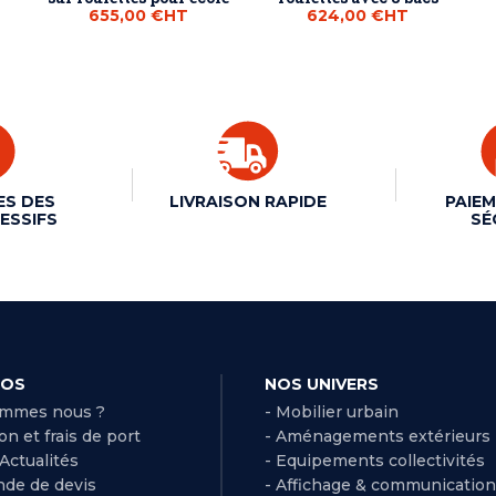
655,00 €
HT
624,00 €
HT
ES DES
LIVRAISON RAPIDE
PAIEM
ESSIFS
SÉ
POS
NOS UNIVERS
ommes nous ?
- Mobilier urbain
son et frais de port
- Aménagements extérieurs
 Actualités
- Equipements collectivités
de de devis
- Affichage & communication