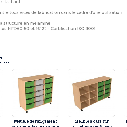
on tachant
ntre tous vices de fabrication dans le cadre d’une utilisation
 la structure en mélaminé
s NFD60-50 et 16122 - Certification ISO 9001
...
Meuble de rangement
Meuble à case sur
sur roulettes pour école
roulettes avec 8 bacs