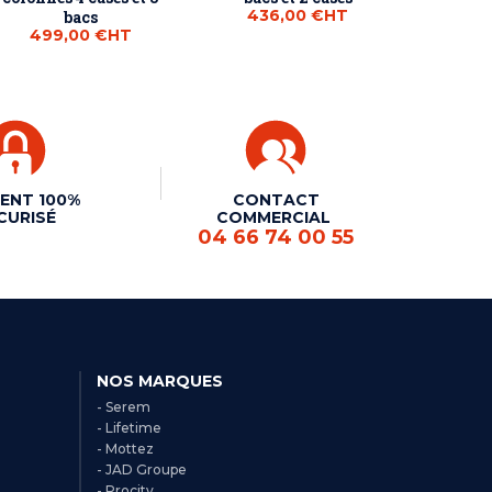
436,00 €
HT
bacs
499,00 €
HT
ENT 100%
CONTACT
CURISÉ
COMMERCIAL
04 66 74 00 55
NOS MARQUES
- Serem
- Lifetime
- Mottez
- JAD Groupe
- Procity