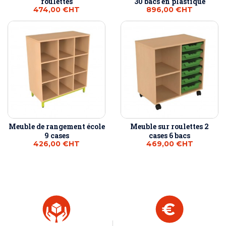
roulettes
30 bacs en plastique
474,00 €
HT
896,00 €
HT
Meuble de rangement école
Meuble sur roulettes 2
9 cases
cases 6 bacs
426,00 €
HT
469,00 €
HT