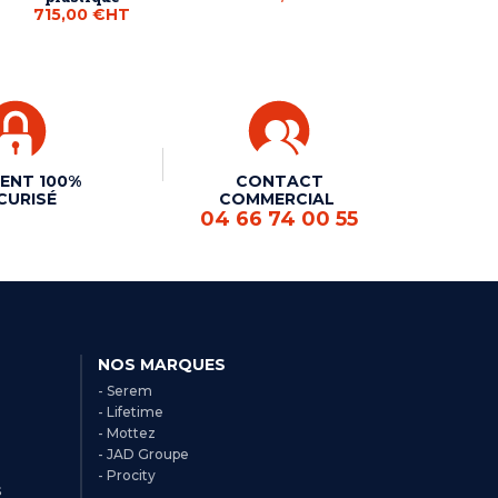
715,00 €
HT
ENT 100%
CONTACT
CURISÉ
COMMERCIAL
04 66 74 00 55
NOS MARQUES
- Serem
- Lifetime
- Mottez
- JAD Groupe
- Procity
s