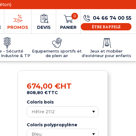
éton)
0
04 66 74 00 55
ÊTRE RAPPELÉ
E
PROMOS
DEVIS
PANIER
ie - Sécurité
Equipements sportifs et
Jeux et mobilier
 Industrie & TP
de plein air
d'extérieur pour enfants
NS
EAUX
R
E JEUX
ÉRIEUR
IFS
PANNEAU D'INFORMATION ÂGE
TABLES DE PING-PONG ET TEQBALL
D'UTILISATION
ier
e sécurité
Tables de ping pong en béton
674,00 €
HT
Tables de ping-pong en résine
808,80 €
TTC
MOBILIER D'EXTÉRIEUR POUR ENFANTS
R
Coloris bois
u
Coloris polypropylène