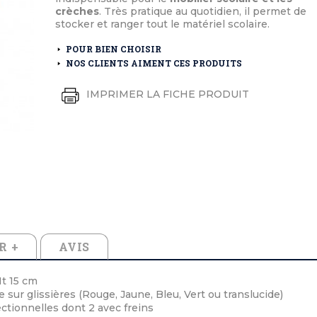
éton extérieurs
ributs
crèches
. Très pratique au quotidien, il permet de
étal extérieurs
lle et médaille d'honneur
stocker et ranger tout le matériel scolaire.
rte fanion
et cérémonies
POUR BIEN CHOISIR
NOS CLIENTS AIMENT CES PRODUITS
IMPRIMER LA FICHE PRODUIT
R +
AVIS
Ht 15 cm
sur glissières (Rouge, Jaune, Bleu, Vert ou translucide)
ctionnelles dont 2 avec freins