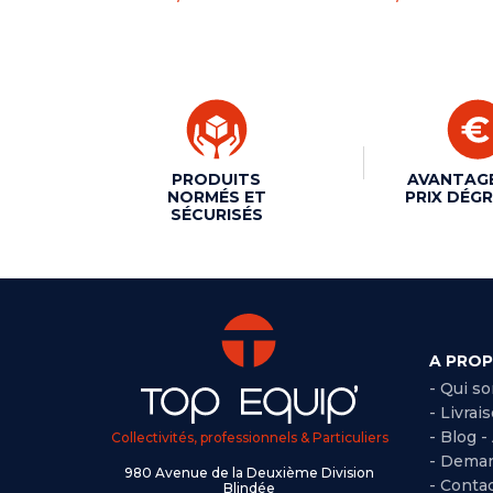
PRODUITS
AVANTAG
NORMÉS ET
PRIX DÉGR
SÉCURISÉS
A PRO
- Qui s
- Livrai
- Blog -
Collectivités, professionnels & Particuliers
- Deman
980 Avenue de la Deuxième Division
- Conta
Blindée