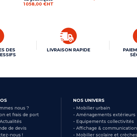
1 058,00 €
HT
ES DES
LIVRAISON RAPIDE
PAIEM
ESSIFS
SÉ
POS
NOS UNIVERS
ommes nous ?
- Mobilier urbain
son et frais de port
- Aménagements extérieurs
 Actualités
- Equipements collectivités
de de devis
- Affichage & communication
ctez-nous !
- Mobilier scolaire et crèche