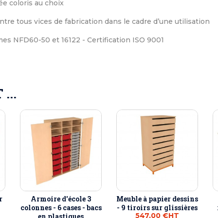
e coloris au choix
ntre tous vices de fabrication dans le cadre d’une utilisation
s NFD60-50 et 16122 - Certification ISO 9001
...
r
Armoire d'école 3
Meuble à papier dessins
colonnes - 6 cases - bacs
- 9 tiroirs sur glissières
547,00 €
HT
en plastiques