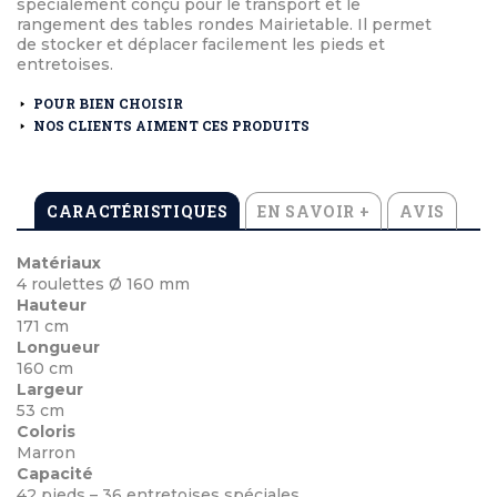
spécialement conçu pour le transport et le
rangement des tables rondes Mairietable. Il permet
de stocker et déplacer facilement les pieds et
entretoises.
POUR BIEN CHOISIR
NOS CLIENTS AIMENT CES PRODUITS
CARACTÉRISTIQUES
EN SAVOIR +
AVIS
Matériaux
4 roulettes Ø 160 mm
Hauteur
171 cm
Longueur
160 cm
Largeur
53 cm
Coloris
Marron
Capacité
42 pieds – 36 entretoises spéciales