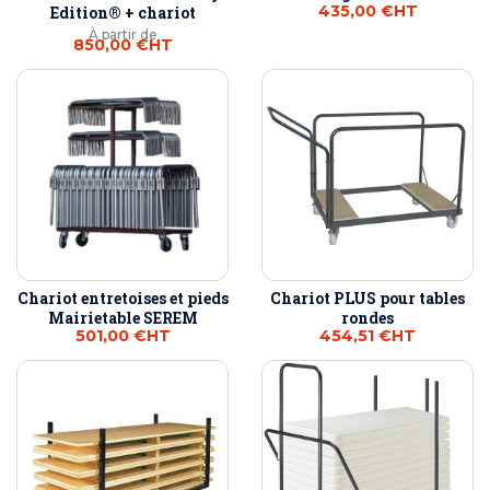
435,00 €
HT
Edition® + chariot
À partir de
850,00 €
HT
Chariot entretoises et pieds
Chariot PLUS pour tables
Mairietable SEREM
rondes
501,00 €
HT
454,51 €
HT