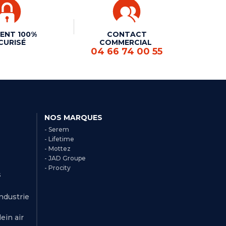
ENT 100%
CONTACT
CURISÉ
COMMERCIAL
04 66 74 00 55
NOS MARQUES
- Serem
- Lifetime
- Mottez
- JAD Groupe
- Procity
s
Industrie
ein air