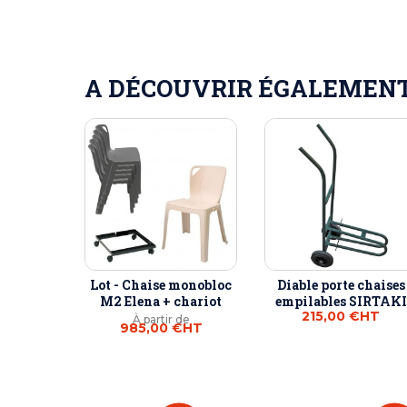
A DÉCOUVRIR ÉGALEMENT 
Lot - Chaise monobloc
Diable porte chaises
M2 Elena + chariot
empilables SIRTAKI
215,00 €
HT
À partir de
985,00 €
HT