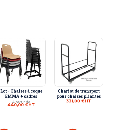
Lot - Chaises à coque
Chariot de transport
EMMA + cadres
pour chaises pliantes
331,00 €
HT
À partir de
440,00 €
HT