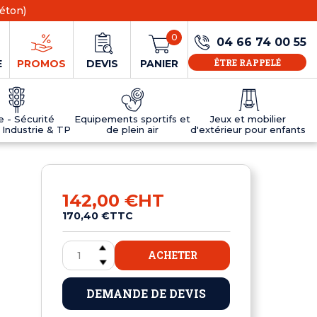
éton)
0
04 66 74 00 55
ÊTRE RAPPELÉ
E
PROMOS
DEVIS
PANIER
ie - Sécurité
Equipements sportifs et
Jeux et mobilier
 Industrie & TP
de plein air
d'extérieur pour enfants
NS
EAUX
R
E JEUX
ÉRIEUR
IFS
PANNEAU D'INFORMATION ÂGE
TABLES DE PING-PONG ET TEQBALL
D'UTILISATION
ier
e sécurité
Tables de ping pong en béton
142,00 €
HT
Tables de ping-pong en résine
170,40 €
TTC
MOBILIER D'EXTÉRIEUR POUR ENFANTS
R
ACHETER
u
DEMANDE DE DEVIS