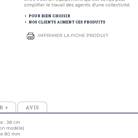
éton extérieurs
ributs
simplifier le travail des agents d’une collectivité.
étal extérieurs
lle et médaille d'honneur
rte fanion
POUR BIEN CHOISIR
et cérémonies
NOS CLIENTS AIMENT CES PRODUITS
IMPRIMER LA FICHE PRODUIT
R +
AVIS
e : 38 cm
lon modèle)
tre 80 mm