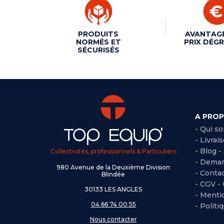
PRODUITS
AVANTAG
NORMÉS ET
PRIX DÉGR
SÉCURISÉS
A PRO
- Qui s
- Livrai
- Blog -
Collectivités, professionnels & Particuliers
- Deman
980 Avenue de la Deuxième Division
- Conta
Blindée
-
CGV -
30133 LES ANGLES
-
Mentio
04 66 74 00 55
-
Politi
Nous contacter