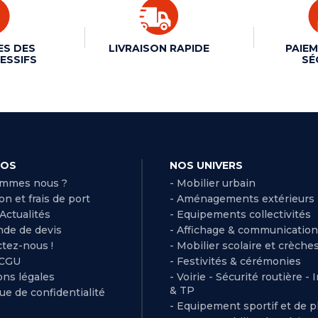
ES DES
LIVRAISON RAPIDE
PAIEM
ESSIFS
SÉ
POS
NOS UNIVERS
ommes nous ?
- Mobilier urbain
son et frais de port
- Aménagements extérieurs
 Actualités
- Equipements collectivités
de de devis
- Affichage & communication
ctez-nous !
- Mobilier scolaire et crèche
 CGU
- Festivités & cérémonies
ns légales
- Voirie - Sécurité routière - 
& TP
que de confidentialité
- Equipement sportif et de pl