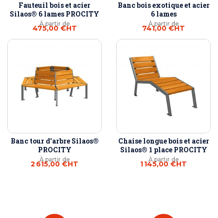
Fauteuil bois et acier
Banc bois exotique et acier
Silaos® 6 lames PROCITY
6 lames
À partir de
À partir de
475,00 €
HT
741,00 €
HT
Banc tour d'arbre Silaos®
Chaise longue bois et acier
PROCITY
Silaos® 1 place PROCITY
À partir de
À partir de
2 615,00 €
HT
1 145,00 €
HT