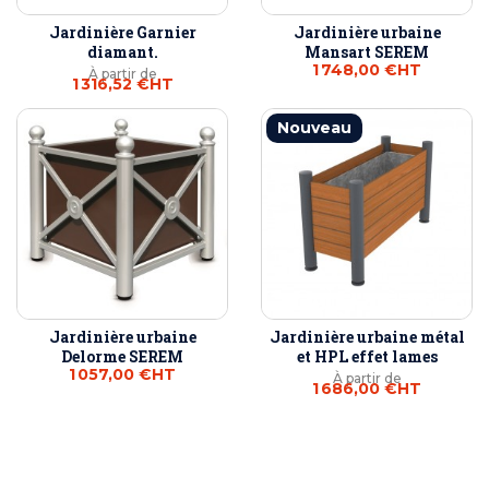
Jardinière Garnier
Jardinière urbaine
diamant.
Mansart SEREM
1 748,00 €
HT
À partir de
1 316,52 €
HT
Nouveau
Jardinière urbaine
Jardinière urbaine métal
Delorme SEREM
et HPL effet lames
1 057,00 €
HT
À partir de
1 686,00 €
HT