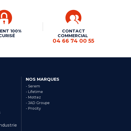
ENT 100%
CONTACT
CURISÉ
COMMERCIAL
04 66 74 00 55
NOS MARQUES
- Serem
- Lifetime
- Mottez
- JAD Groupe
- Procity
s
Industrie