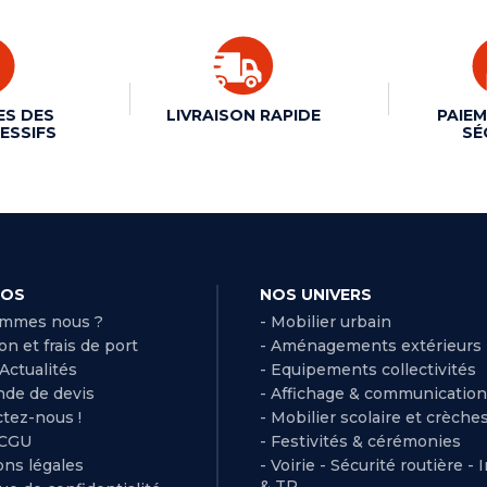
ES DES
LIVRAISON RAPIDE
PAIEM
ESSIFS
SÉ
POS
NOS UNIVERS
ommes nous ?
- Mobilier urbain
son et frais de port
- Aménagements extérieurs
 Actualités
- Equipements collectivités
de de devis
- Affichage & communication
ctez-nous !
- Mobilier scolaire et crèche
 CGU
- Festivités & cérémonies
ns légales
- Voirie - Sécurité routière - 
& TP