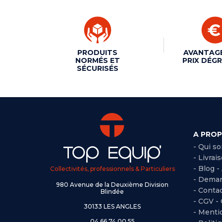
PRODUITS
AVANTAG
NORMÉS ET
PRIX DÉGR
SÉCURISÉS
A PRO
- Qui s
- Livrai
- Blog -
Collectivités, professionnels & Particuliers
- Deman
980 Avenue de la Deuxième Division
- Conta
Blindée
-
CGV -
30133 LES ANGLES
-
Mentio
04 66 74 00 55