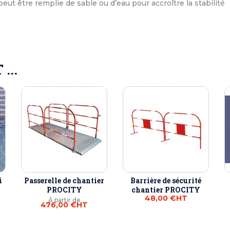
ut être remplie de sable ou d’eau pour accroître la stabilité
...
i
Passerelle de chantier
Barrière de sécurité
Z
PROCITY
chantier PROCITY
48,00 €
HT
À partir de
476,00 €
HT