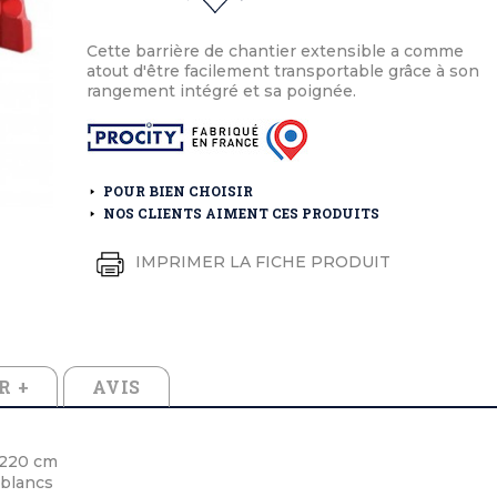
éton extérieurs
ributs
étal extérieurs
lle et médaille d'honneur
rte fanion
Cette barrière de chantier extensible a comme
et cérémonies
atout d'être facilement transportable grâce à son
rangement intégré et sa poignée.
POUR BIEN CHOISIR
NOS CLIENTS AIMENT CES PRODUITS
IMPRIMER LA FICHE PRODUIT
R +
AVIS
 220 cm
 blancs