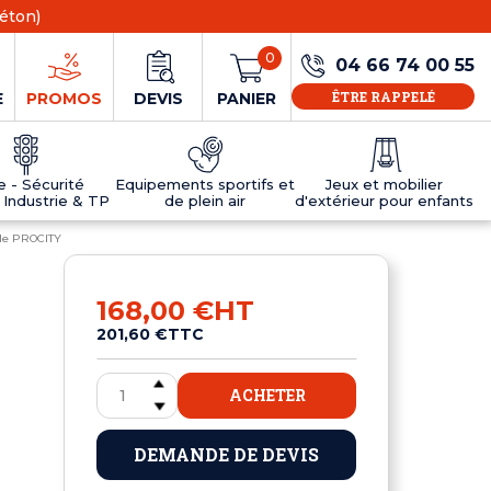
éton)
0
04 66 74 00 55
ÊTRE RAPPELÉ
E
PROMOS
DEVIS
PANIER
ie - Sécurité
Equipements sportifs et
Jeux et mobilier
 Industrie & TP
de plein air
d'extérieur pour enfants
ble PROCITY
NS
EAUX
R
E JEUX
ÉRIEUR
IFS
PANNEAU D'INFORMATION ÂGE
TABLES DE PING-PONG ET TEQBALL
D'UTILISATION
ier
e sécurité
Tables de ping pong en béton
168,00 €
HT
Tables de ping-pong en résine
201,60 €
TTC
MOBILIER D'EXTÉRIEUR POUR ENFANTS
R
ACHETER
u
DEMANDE DE DEVIS