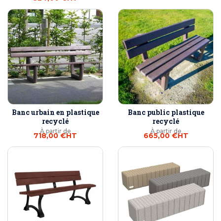
Banc urbain en plastique
Banc public plastique
recyclé
recyclé
À partir de
À partir de
718,00 €
HT
665,00 €
HT