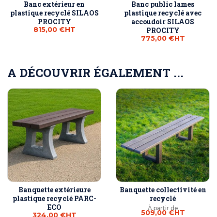
Banc extérieur en
Banc public lames
plastique recyclé SILAOS
plastique recyclé avec
PROCITY
accoudoir SILAOS
815,00 €
HT
PROCITY
775,00 €
HT
A DÉCOUVRIR ÉGALEMENT ...
Banquette extérieure
Banquette collectivité en
plastique recyclé PARC-
recyclé
ECO
À partir de
509,00 €
HT
324,00 €
HT