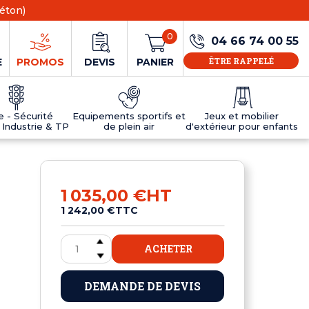
éton)
0
04 66 74 00 55
ÊTRE RAPPELÉ
E
PROMOS
DEVIS
PANIER
ie - Sécurité
Equipements sportifs et
Jeux et mobilier
 Industrie & TP
de plein air
d'extérieur pour enfants
NS
EAUX
R
E JEUX
ÉRIEUR
IFS
PANNEAU D'INFORMATION ÂGE
TABLES DE PING-PONG ET TEQBALL
D'UTILISATION
ier
e sécurité
Tables de ping pong en béton
1 035,00 €
HT
Tables de ping-pong en résine
1 242,00 €
TTC
MOBILIER D'EXTÉRIEUR POUR ENFANTS
R
ACHETER
u
DEMANDE DE DEVIS