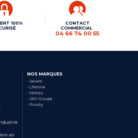
ENT 100%
CONTACT
CURISÉ
COMMERCIAL
04 66 74 00 55
NOS MARQUES
- Serem
- Lifetime
- Mottez
- JAD Groupe
- Procity
s
Industrie
ein air