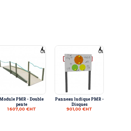
Module PMR - Double
Panneau ludique PMR -
pente
Disques
1 607,00 €
HT
901,00 €
HT