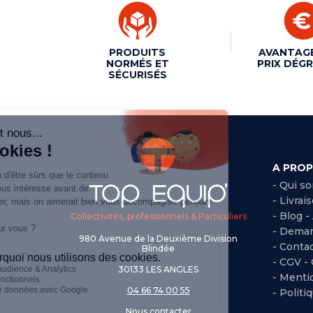
PRODUITS
AVANTAG
NORMÉS ET
PRIX DÉGR
SÉCURISÉS
A PRO
- Qui s
- Livrai
- Blog -
Collectivités, professionnels & Particuliers
- Deman
980 Avenue de la Deuxième Division
- Conta
Blindée
-
CGV -
30133 LES ANGLES
-
Mentio
04 66 74 00 55
-
Politi
Nous contacter