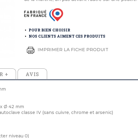
éton extérieurs
ributs
étal extérieurs
lle et médaille d'honneur
rte fanion
et cérémonies
POUR BIEN CHOISIR
NOS CLIENTS AIMENT CES PRODUITS
IMPRIMER LA FICHE PRODUIT
R +
AVIS
 mm
nox Ø 42 mm
 autoclave classe IV (sans cuivre, chrome et arsenic)
ter niveau 0)