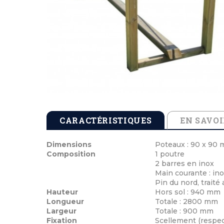
Tables de pique-nique en béton
Cendriers en b
Echarpes et att
Tables de pique-nique en stratifié compact
Cendriers en m
Médailles de vi
Tables de pique-nique en plastique recyclé
Cocardes et po
Tables de pique-nique enfants
Inauguration 
CARACTÉRISTIQUES
EN SAVOI
Dimensions
Poteaux : 90 x 90
Composition
1 poutre
2 barres en inox
Main courante : i
Pin du nord, traité
Hauteur
Hors sol : 940 mm
Longueur
Totale : 2800 mm
Largeur
Totale : 900 mm
Fixation
Scellement (respec