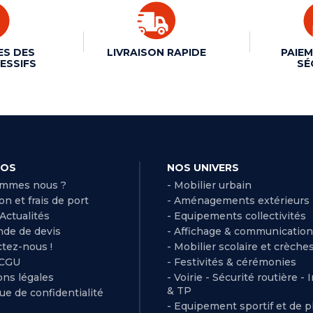
ES DES
LIVRAISON RAPIDE
PAIEM
ESSIFS
SÉ
POS
NOS UNIVERS
ommes nous ?
- Mobilier urbain
son et frais de port
- Aménagements extérieurs
 Actualités
- Equipements collectivités
de de devis
- Affichage & communication
ctez-nous !
- Mobilier scolaire et crèche
 CGU
- Festivités & cérémonies
ns légales
- Voirie - Sécurité routière - 
& TP
que de confidentialité
- Equipement sportif et de pl