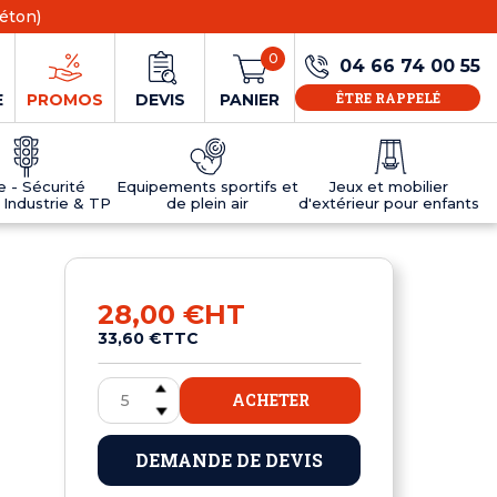
éton)
0
04 66 74 00 55
ÊTRE RAPPELÉ
E
PROMOS
DEVIS
PANIER
ie - Sécurité
Equipements sportifs et
Jeux et mobilier
 Industrie & TP
de plein air
d'extérieur pour enfants
NS
EAUX
R
E JEUX
ÉRIEUR
IFS
PANNEAU D'INFORMATION ÂGE
TABLES DE PING-PONG ET TEQBALL
D'UTILISATION
ier
e sécurité
Tables de ping pong en béton
28,00 €
HT
Tables de ping-pong en résine
33,60 €
TTC
MOBILIER D'EXTÉRIEUR POUR ENFANTS
R
ACHETER
u
DEMANDE DE DEVIS