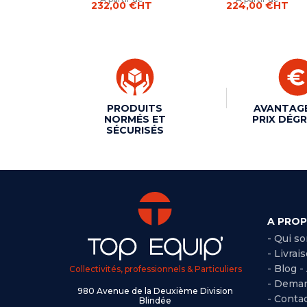
232,00 €
HT
224,00 €
HT
PRODUITS
AVANTAG
NORMÉS ET
PRIX DÉGR
SÉCURISÉS
A PRO
- Qui s
- Livrai
- Blog -
Collectivités, professionnels & Particuliers
- Deman
980 Avenue de la Deuxième Division
- Conta
Blindée