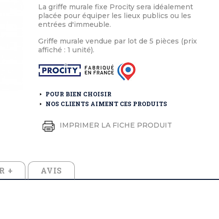
éton extérieurs
ributs
La griffe murale fixe Procity sera idéalement
étal extérieurs
lle et médaille d'honneur
placée pour équiper les lieux publics ou les
rte fanion
entrées d'immeuble.
et cérémonies
Griffe murale vendue par lot de 5 pièces (prix
affiché : 1 unité).
POUR BIEN CHOISIR
NOS CLIENTS AIMENT CES PRODUITS
IMPRIMER LA FICHE PRODUIT
R +
AVIS