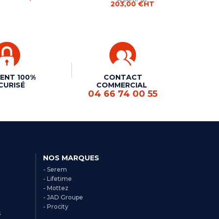
203,00 €
HT
ENT 100%
CONTACT
CURISÉ
COMMERCIAL
04 66 74 00 55
NOS MARQUES
- Serem
- Lifetime
- Mottez
- JAD Groupe
- Procity
s