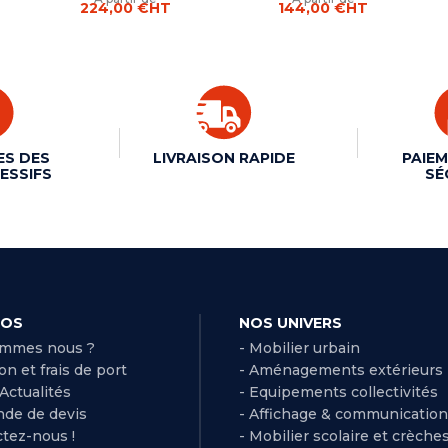
224,00 €
HT
144,00 €
HT
ES DES
LIVRAISON RAPIDE
PAIEM
ESSIFS
SÉ
POS
NOS UNIVERS
ommes nous ?
- Mobilier urbain
son et frais de port
- Aménagements extérieurs
 Actualités
- Equipements collectivités
de de devis
- Affichage & communication
ctez-nous !
- Mobilier scolaire et crèche