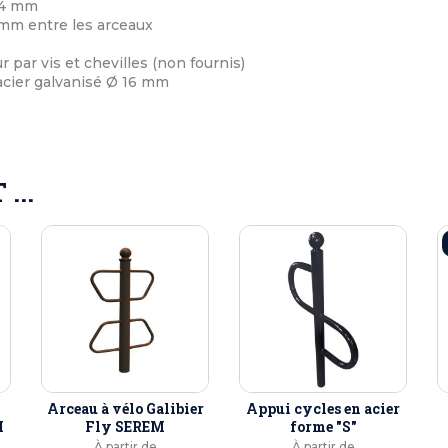
 4 mm
mm entre les arceaux
par vis et chevilles (non fournis)
acier galvanisé Ø 16 mm
...
Arceau à vélo Galibier
Appui cycles en acier
M
Fly SEREM
forme "S"
À partir de
À partir de