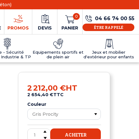
éton)
0
04 66 74 00 55
ÊTRE RAPPELÉ
E
PROMOS
DEVIS
PANIER
ie - Sécurité
Equipements sportifs et
Jeux et mobilier
 Industrie & TP
de plein air
d'extérieur pour enfants
NS
EAUX
R
E JEUX
ÉRIEUR
IFS
PANNEAU D'INFORMATION ÂGE
TABLES DE PING-PONG ET TEQBALL
D'UTILISATION
ier
e sécurité
Tables de ping pong en béton
2 212,00 €
HT
Tables de ping-pong en résine
2 654,40 €
TTC
MOBILIER D'EXTÉRIEUR POUR ENFANTS
R
Couleur
u
ACHETER