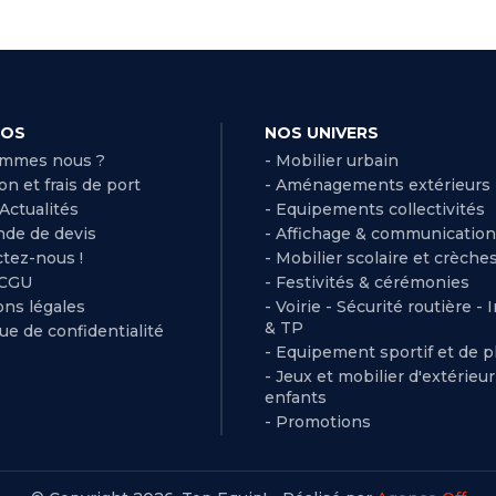
POS
NOS UNIVERS
ommes nous ?
- Mobilier urbain
son et frais de port
- Aménagements extérieurs
 Actualités
- Equipements collectivités
de de devis
- Affichage & communication
ctez-nous !
- Mobilier scolaire et crèche
 CGU
- Festivités & cérémonies
ns légales
- Voirie - Sécurité routière - 
& TP
que de confidentialité
- Equipement sportif et de pl
- Jeux et mobilier d'extérieu
enfants
- Promotions