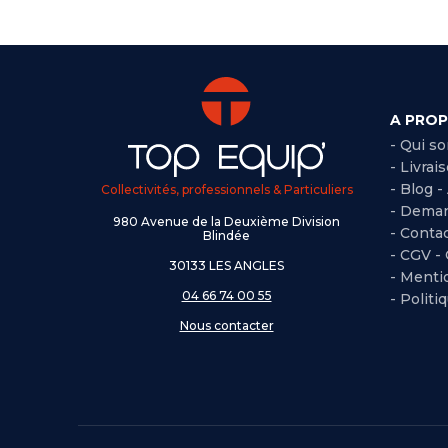
A PRO
- Qui s
- Livrai
- Blog -
Collectivités, professionnels & Particuliers
- Deman
980 Avenue de la Deuxième Division
- Conta
Blindée
-
CGV -
30133 LES ANGLES
-
Mentio
04 66 74 00 55
-
Politi
Nous contacter