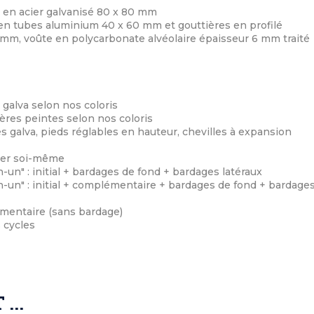
x en acier galvanisé 80 x 80 mm
s en tubes aluminium 40 x 60 mm et gouttières en profilé
mm, voûte en polycarbonate alvéolaire épaisseur 6 mm traité
 galva selon nos coloris
ères peintes selon nos coloris
es galva, pieds réglables en hauteur, chevilles à expansion
nter soi-même
n-un" : initial + bardages de fond + bardages latéraux
n-un" : initial + complémentaire + bardages de fond + bardage
mentaire (sans bardage)
 cycles
...