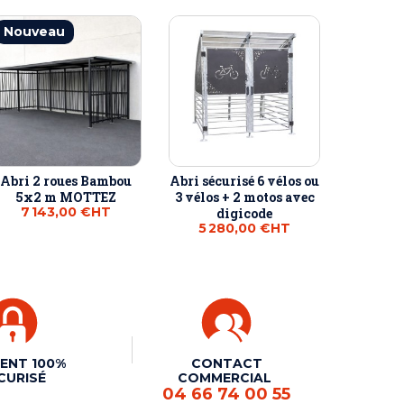
Nouveau
Abri 2 roues Bambou
Abri sécurisé 6 vélos ou
5x2 m MOTTEZ
3 vélos + 2 motos avec
7 143,00 €
HT
digicode
5 280,00 €
HT
ENT 100%
CONTACT
CURISÉ
COMMERCIAL
04 66 74 00 55