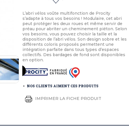
éton extérieurs
ributs
étal extérieurs
lle et médaille d'honneur
rte fanion
L’abri vélos voûte multifonction de Procity
et cérémonies
s’adapte à tous vos besoins ! Modulaire, cet abri
peut protéger les deux roues et même servir de
préau pour abriter un cheminement piéton. Selon
vos besoins, vous pouvez choisir la taille et la
disposition de l’abri vélos. Son design sobre et les
différents coloris proposés permettent une
intégration parfaite dans tous types d’espaces
collectifs. Des bardages de fond sont disponibles
en option.
NOS CLIENTS AIMENT CES PRODUITS
IMPRIMER LA FICHE PRODUIT