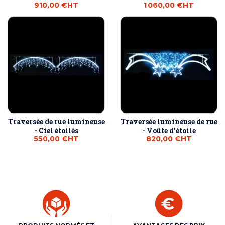
910,00 €
HT
1 060,00 €
HT
Traversée de rue lumineuse
Traversée lumineuse de rue
- Ciel étoilés
- Voûte d'étoile
550,00 €
HT
820,00 €
HT