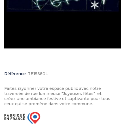
Référence:
TE15380L
Faites rayonner votre espace public avec notre
traversée de rue lumineuse "Joyeuses fêtes" et
créez une ambiance festive et captivante pour tous
ceux qui se promène dans votre commune.