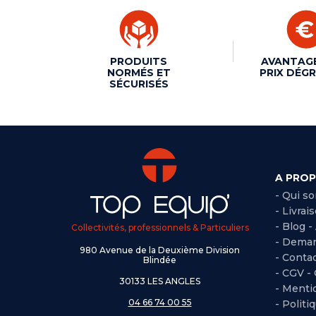
PRODUITS
AVANTAG
NORMÉS ET
PRIX DÉGR
SÉCURISÉS
A PRO
- Qui s
- Livrai
- Blog -
Collectivités, professionnels & Particuliers
- Deman
980 Avenue de la Deuxième Division
- Conta
Blindée
-
CGV -
30133 LES ANGLES
-
Mentio
04 66 74 00 55
-
Politi