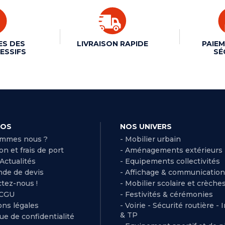
ES DES
LIVRAISON RAPIDE
PAIEM
ESSIFS
SÉ
POS
NOS UNIVERS
ommes nous ?
- Mobilier urbain
son et frais de port
- Aménagements extérieurs
 Actualités
- Equipements collectivités
de de devis
- Affichage & communication
ctez-nous !
- Mobilier scolaire et crèche
 CGU
- Festivités & cérémonies
ns légales
- Voirie - Sécurité routière - 
& TP
que de confidentialité