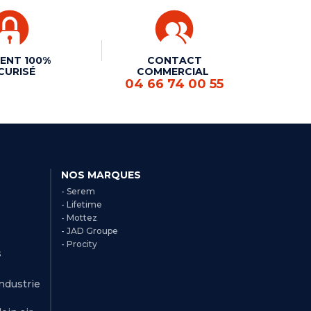
ENT 100%
CONTACT
CURISÉ
COMMERCIAL
04 66 74 00 55
NOS MARQUES
- Serem
- Lifetime
- Mottez
- JAD Groupe
- Procity
s
Industrie