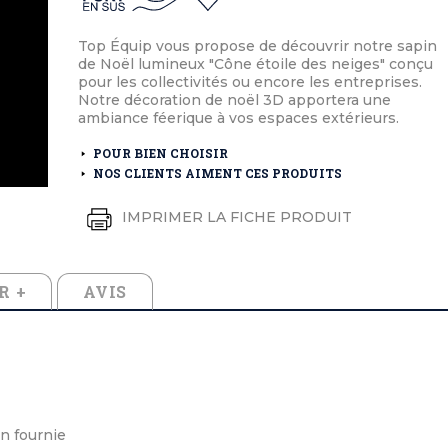
éton extérieurs
ributs
étal extérieurs
lle et médaille d'honneur
rte fanion
Top Équip vous propose de découvrir notre sapin
et cérémonies
de Noël lumineux "Cône étoile des neiges" conçu
pour les collectivités ou encore les entreprises.
Notre décoration de noël 3D apportera une
ambiance féerique à vos espaces extérieurs.
POUR BIEN CHOISIR
NOS CLIENTS AIMENT CES PRODUITS
IMPRIMER LA FICHE PRODUIT
R +
AVIS
n fournie