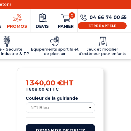
éton)
0
04 66 74 00 55
ÊTRE RAPPELÉ
E
PROMOS
DEVIS
PANIER
ie - Sécurité
Equipements sportifs et
Jeux et mobilier
 Industrie & TP
de plein air
d'extérieur pour enfants
NS
EAUX
R
E JEUX
ÉRIEUR
IFS
PANNEAU D'INFORMATION ÂGE
TABLES DE PING-PONG ET TEQBALL
D'UTILISATION
ier
e sécurité
Tables de ping pong en béton
1 340,00 €
HT
Tables de ping-pong en résine
1 608,00 €
TTC
MOBILIER D'EXTÉRIEUR POUR ENFANTS
R
Couleur de la guirlande
u
DEMANDE DE DEVIS