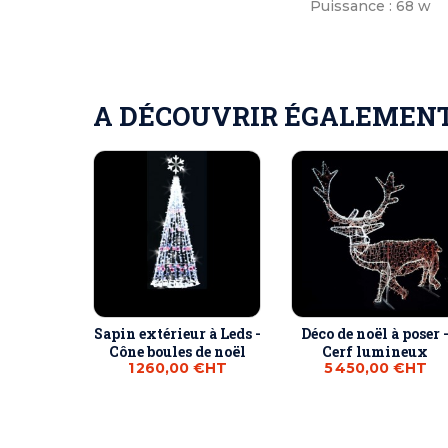
Puissance : 68 w
A DÉCOUVRIR ÉGALEMENT 
Sapin extérieur à Leds -
Déco de noël à poser 
Cône boules de noël
Cerf lumineux
1 260,00 €
HT
5 450,00 €
HT