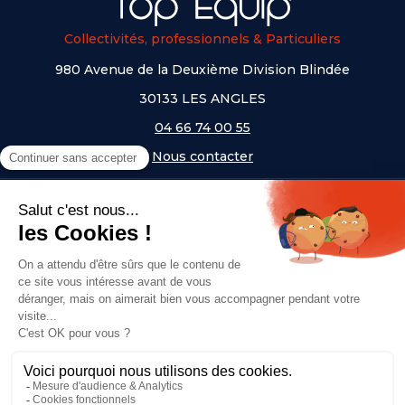
Collectivités, professionnels & Particuliers
980 Avenue de la Deuxième Division Blindée
30133 LES ANGLES
04 66 74 00 55
Nous contacter
A PROPOS
NOS UNIVERS
NOS MARQUES
- Serem
- Lifetime
- Mottez