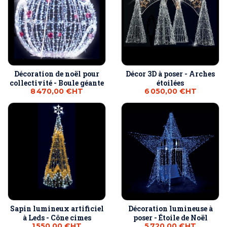
Décoration de noël pour
Décor 3D à poser - Arches
collectivité - Boule géante
étoilées
8 470,00 €
HT
6 050,00 €
HT
Sapin lumineux artificiel
Décoration lumineuse à
à Leds - Cône cimes
poser - Étoile de Noël
1 550,00 €
HT
5 720,00 €
HT