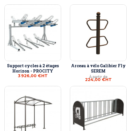
Support cycles à 2 étages
Arceau à vélo Galibier Fly
Horizon - PROCITY
SEREM
3 926,00 €
HT
À partir de
224,00 €
HT