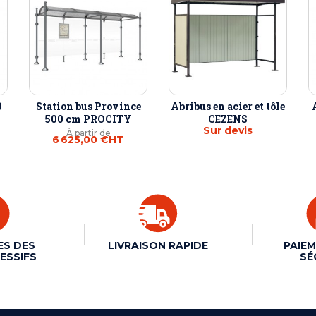
0
Station bus Province
Abribus en acier et tôle
500 cm PROCITY
CEZENS
Sur devis
À partir de
6 625,00 €
HT
ES DES
LIVRAISON RAPIDE
PAIEM
ESSIFS
SÉ