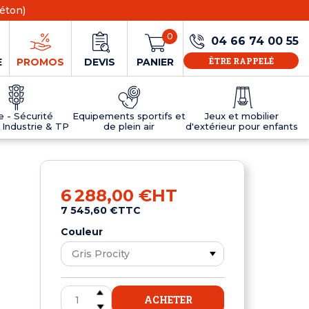
éton)
0
04 66 74 00 55
ÊTRE RAPPELÉ
E
PROMOS
DEVIS
PANIER
ie - Sécurité
Equipements sportifs et
Jeux et mobilier
 Industrie & TP
de plein air
d'extérieur pour enfants
NS
EAUX
R
E JEUX
ÉRIEUR
IFS
PANNEAU D'INFORMATION ÂGE
TABLES DE PING-PONG ET TEQBALL
D'UTILISATION
ier
e sécurité
Tables de ping pong en béton
6 288,00 €
HT
Tables de ping-pong en résine
7 545,60 €
TTC
MOBILIER D'EXTÉRIEUR POUR ENFANTS
R
Couleur
u
ACHETER