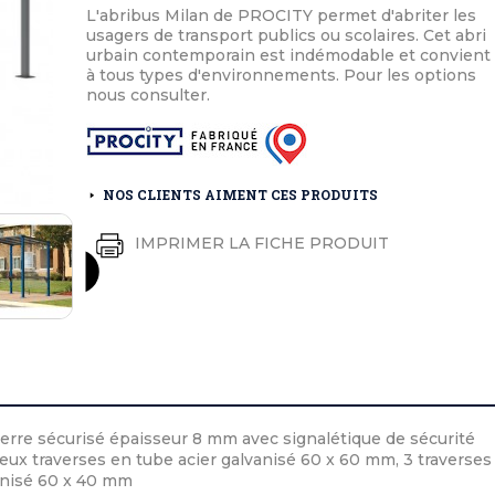
éton extérieurs
ributs
L'abribus Milan de PROCITY permet d'abriter les
étal extérieurs
lle et médaille d'honneur
usagers de transport publics ou scolaires. Cet abri
rte fanion
urbain contemporain est indémodable et convient
et cérémonies
à tous types d'environnements. Pour les options
nous consulter.
NOS CLIENTS AIMENT CES PRODUITS
IMPRIMER LA FICHE PRODUIT
verre sécurisé épaisseur 8 mm avec signalétique de sécurité
deux traverses en tube acier galvanisé 60 x 60 mm, 3 traverses
anisé 60 x 40 mm