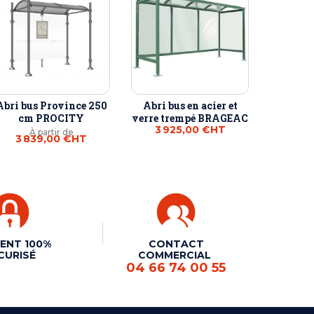
Abri bus Province 250
Abri bus en acier et
cm PROCITY
verre trempé BRAGEAC
3 925,00 €
HT
À partir de
3 839,00 €
HT
ENT 100%
CONTACT
CURISÉ
COMMERCIAL
04 66 74 00 55