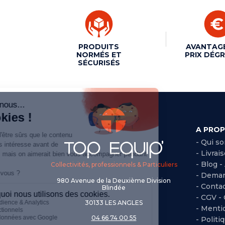
PRODUITS
AVANTAG
NORMÉS ET
PRIX DÉGR
SÉCURISÉS
A PRO
- Qui s
- Livrai
- Blog -
Collectivités, professionnels & Particuliers
- Deman
980 Avenue de la Deuxième Division
- Conta
Blindée
-
CGV -
30133 LES ANGLES
-
Mentio
04 66 74 00 55
-
Politi