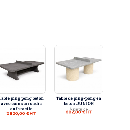
Table ping pong béton
Table de ping-pong en
avec coins arrondis
béton JUNIOR
anthracite
À partir de
682,00 €
HT
2 820,00 €
HT