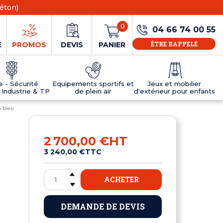
éton)
0
04 66 74 00 55
ÊTRE RAPPELÉ
E
PROMOS
DEVIS
PANIER
ie - Sécurité
Equipements sportifs et
Jeux et mobilier
 Industrie & TP
de plein air
d'extérieur pour enfants
n bleu
NS
EAUX
R
E JEUX
ÉRIEUR
IFS
PANNEAU D'INFORMATION ÂGE
TABLES DE PING-PONG ET TEQBALL
D'UTILISATION
ier
e sécurité
Tables de ping pong en béton
2 700,00 €
HT
Tables de ping-pong en résine
3 240,00 €
TTC
MOBILIER D'EXTÉRIEUR POUR ENFANTS
R
ACHETER
u
DEMANDE DE DEVIS