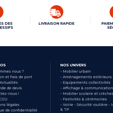
ES DES
LIVRAISON RAPIDE
PAIEM
ESSIFS
SÉ
POS
NOS UNIVERS
ommes nous ?
- Mobilier urbain
son et frais de port
- Aménagements extérieurs
 Actualités
- Equipements collectivités
de de devis
- Affichage & communication
ctez-nous !
- Mobilier scolaire et crèche
 CGU
- Festivités & cérémonies
ns légales
- Voirie - Sécurité routière - 
& TP
que de confidentialité