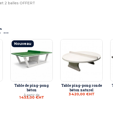
 et 2 balles OFFERT
...
Nouveau
Table de ping-pong
Table ping-pong ronde
béton
béton naturel
3 420,00 €
HT
À partir de
1 453,00 €
HT