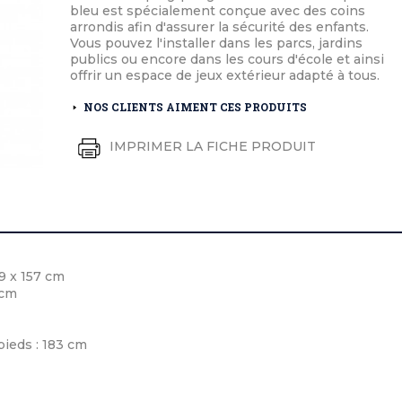
éton extérieurs
ributs
bleu est spécialement conçue avec des coins
étal extérieurs
lle et médaille d'honneur
arrondis afin d'assurer la sécurité des enfants.
rte fanion
Vous pouvez l'installer dans les parcs, jardins
et cérémonies
publics ou encore dans les cours d'école et ainsi
offrir un espace de jeux extérieur adapté à tous.
NOS CLIENTS AIMENT CES PRODUITS
IMPRIMER LA FICHE PRODUIT
9 x 157 cm
 cm
ieds : 183 cm