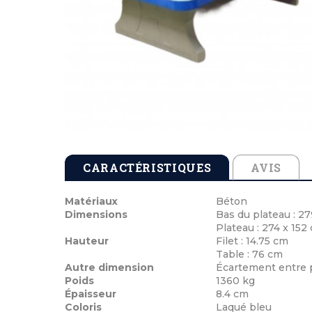
Tables de pique-nique en béton
Cendriers en b
Echarpes et att
Tables de pique-nique en stratifié compact
Cendriers en m
Médailles de vi
Tables de pique-nique en plastique recyclé
Cocardes et po
Tables de pique-nique enfants
Inauguration 
CARACTÉRISTIQUES
AVIS
Matériaux
Béton
Dimensions
Bas du plateau : 27
Plateau : 274 x 152
Hauteur
Filet : 14.75 cm
Table : 76 cm
Autre dimension
Écartement entre p
Poids
1360 kg
Épaisseur
8.4 cm
Coloris
Laqué bleu