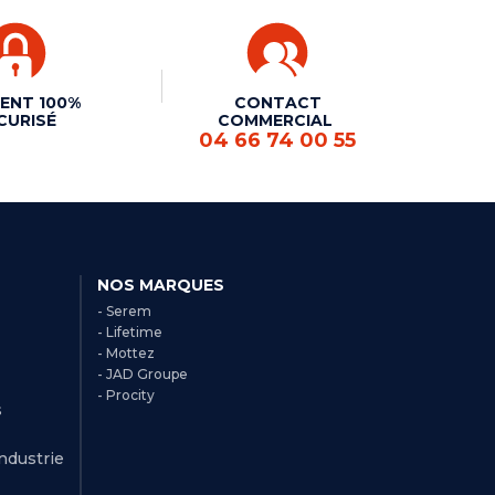
ENT 100%
CONTACT
CURISÉ
COMMERCIAL
04 66 74 00 55
NOS MARQUES
- Serem
- Lifetime
- Mottez
- JAD Groupe
- Procity
s
Industrie