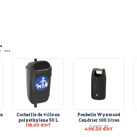
...
en
Corbeille de ville en
Poubelle Wynwood
polyéthylène 50 L
Cendrier 100 litres
118,00 €
HT
À partir de
496,00 €
HT