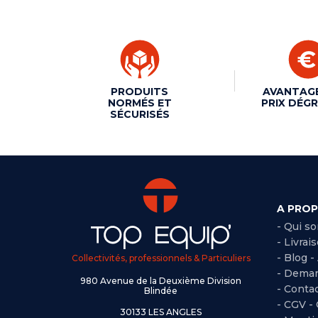
PRODUITS
AVANTAG
NORMÉS ET
PRIX DÉGR
SÉCURISÉS
A PRO
- Qui s
- Livrai
- Blog -
Collectivités, professionnels & Particuliers
- Deman
980 Avenue de la Deuxième Division
- Conta
Blindée
-
CGV -
30133 LES ANGLES