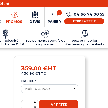
éton)
0
04 66 74 00 55
ÊTRE RAPPELÉ
E
PROMOS
DEVIS
PANIER
ie - Sécurité
Equipements sportifs et
Jeux et mobilier
 Industrie & TP
de plein air
d'extérieur pour enfants
NS
EAUX
R
E JEUX
ÉRIEUR
IFS
PANNEAU D'INFORMATION ÂGE
TABLES DE PING-PONG ET TEQBALL
D'UTILISATION
ier
e sécurité
Tables de ping pong en béton
359,00 €
HT
Tables de ping-pong en résine
430,80 €
TTC
MOBILIER D'EXTÉRIEUR POUR ENFANTS
R
Couleur
u
ACHETER