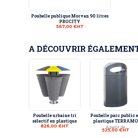
Poubelle publique Morvan 90 litres
PROCITY
567,00 €
HT
A DÉCOUVRIR ÉGALEMENT 
Poubelle urbaine tri
Poubelle parc public 
sélectif en plastique
plastique TERRAMO
826,00 €
HT
À partir de
525,00 €
HT