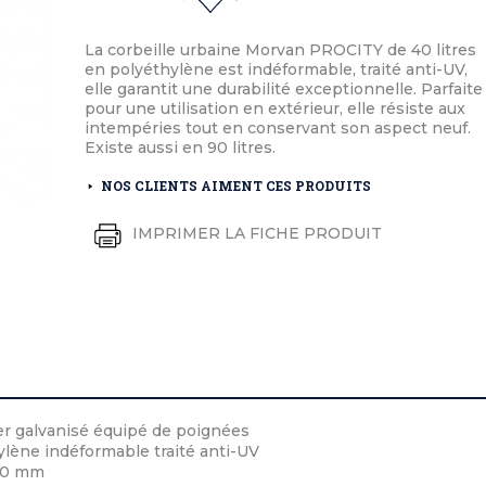
éton extérieurs
ributs
étal extérieurs
lle et médaille d'honneur
rte fanion
La corbeille urbaine Morvan PROCITY de 40 litres
et cérémonies
en polyéthylène est indéformable, traité anti-UV,
elle garantit une durabilité exceptionnelle. Parfaite
pour une utilisation en extérieur, elle résiste aux
intempéries tout en conservant son aspect neuf.
Existe aussi en 90 litres.
NOS CLIENTS AIMENT CES PRODUITS
IMPRIMER LA FICHE PRODUIT
ier galvanisé équipé de poignées
ylène indéformable traité anti-UV
20 mm