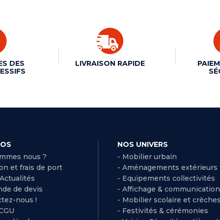
ES DES
LIVRAISON RAPIDE
PAIEM
ESSIFS
SÉ
POS
NOS UNIVERS
ommes nous ?
- Mobilier urbain
son et frais de port
- Aménagements extérieurs
 Actualités
- Equipements collectivités
de de devis
- Affichage & communication
ctez-nous !
- Mobilier scolaire et crèche
 CGU
- Festivités & cérémonies