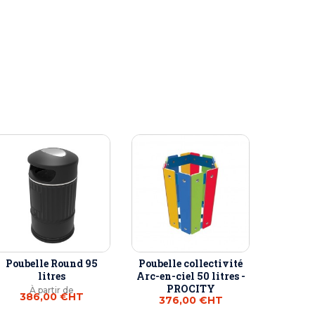
Poubelle Round 95
Poubelle collectivité
litres
Arc-en-ciel 50 litres -
PROCITY
À partir de
386,00 €
HT
376,00 €
HT