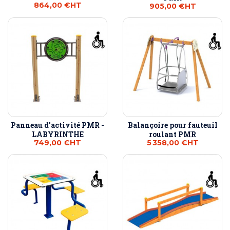
864,00 €
HT
905,00 €
HT
Panneau d'activité PMR -
Balançoire pour fauteuil
LABYRINTHE
roulant PMR
749,00 €
HT
5 358,00 €
HT