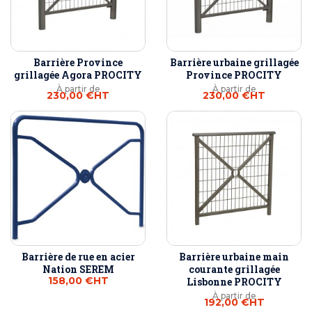
Barrière Province
Barrière urbaine grillagée
grillagée Agora PROCITY
Province PROCITY
À partir de
À partir de
230,00 €
HT
230,00 €
HT
Barrière de rue en acier
Barrière urbaine main
Nation SEREM
courante grillagée
158,00 €
HT
Lisbonne PROCITY
À partir de
192,00 €
HT