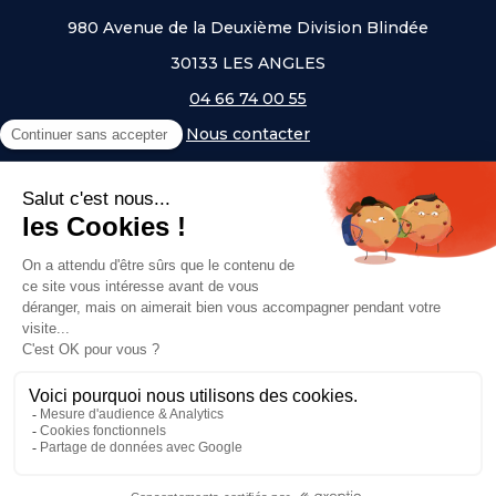
980 Avenue de la Deuxième Division Blindée
30133 LES ANGLES
04 66 74 00 55
Nous contacter
A PROPOS
NOS UNIVERS
NOS MARQUES
- Serem
- Lifetime
- Mottez
- JAD Groupe
- Procity