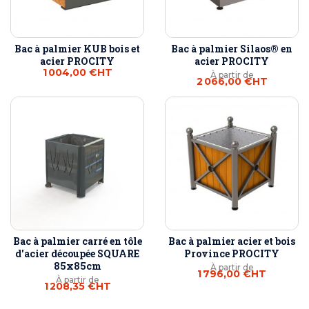
Bac à palmier KUB bois et
Bac à palmier Silaos® en
acier PROCITY
acier PROCITY
1 004,00 €
HT
À partir de
2 066,00 €
HT
Bac à palmier carré en tôle
Bac à palmier acier et bois
d'acier découpée SQUARE
Province PROCITY
85x85cm
À partir de
1 796,00 €
HT
À partir de
1 208,35 €
HT