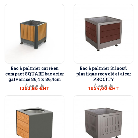
Bac à palmier carré en
Bac à palmier Silaos®
compact SQUARE bac acier
plastique recyclé et aicer
galvanisé 86,4 x 86,4cm
PROCITY
À partir de
À partir de
1 393,86 €
HT
1 954,00 €
HT