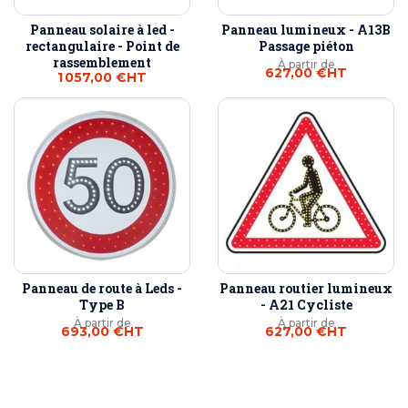
Panneau solaire à led -
Panneau lumineux - A13B
rectangulaire - Point de
Passage piéton
rassemblement
À partir de
627,00 €
HT
1 057,00 €
HT
Panneau de route à Leds -
Panneau routier lumineux
Type B
- A21 Cycliste
À partir de
À partir de
693,00 €
HT
627,00 €
HT