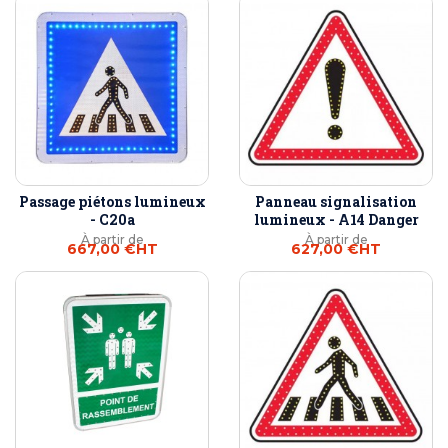
Passage piétons lumineux
Panneau signalisation
- C20a
lumineux - A14 Danger
À partir de
À partir de
667,00 €
HT
627,00 €
HT