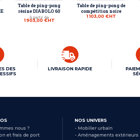
Table de ping-pong
Table de ping-pong de
ME
résine DIABOLO 60
compétition noire
1 103,00 €
HT
À partir de
1 903,00 €
HT
ES DES
LIVRAISON RAPIDE
PAIEM
ESSIFS
SÉ
POS
NOS UNIVERS
ommes nous ?
- Mobilier urbain
son et frais de port
- Aménagements extérieurs