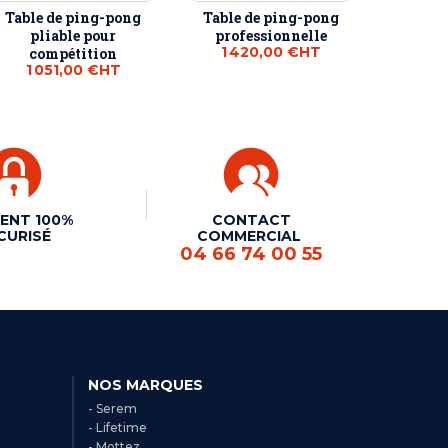
Table de ping-pong
Table de ping-pong
pliable pour
professionnelle
1 420,00 €
HT
compétition
1 051,00 €
HT
ENT 100%
CONTACT
CURISÉ
COMMERCIAL
04 66 74 00 55
NOS MARQUES
- Serem
- Lifetime
- Mottez