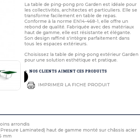
éton extérieurs
ributs
La table de ping-pong pro Garden est idéale pour
étal extérieurs
lle et médaille d'honneur
les collectivités, architectes et particuliers. Elle se
rte fanion
transforme facilement en table de repas.
et cérémonies
Conforme à la norme EN14-468-1, elle offre un
rebond de qualité. Fabriquée avec des matériaux
haut de gamme, elle est résistante et élégante.
Son design raffiné s'intègre parfaitement dans
tous les espaces extérieurs.
Choisissez la table de ping-pong extérieur Garden
pour une solution esthétique et pratique.
NOS CLIENTS AIMENT CES PRODUITS
IMPRIMER LA FICHE PRODUIT
oins arrondis
 Presure Laminated) haut de gamme monté sur châssis acier
56 mm