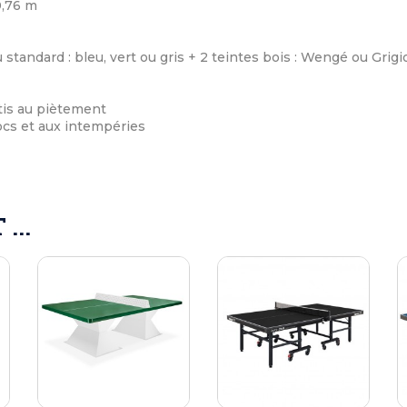
0,76 m
u standard : bleu, vert ou gris + 2 teintes bois : Wengé ou Grigi
tis au piètement
cs et aux intempéries
...