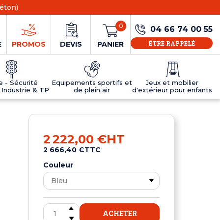
éton)
0
04 66 74 00 55
ÊTRE RAPPELÉ
E
PROMOS
DEVIS
PANIER
ie - Sécurité
Equipements sportifs et
Jeux et mobilier
 Industrie & TP
de plein air
d'extérieur pour enfants
NS
EAUX
R
E JEUX
ÉRIEUR
IFS
PANNEAU D'INFORMATION ÂGE
TABLES DE PING-PONG ET TEQBALL
D'UTILISATION
ier
e sécurité
Tables de ping pong en béton
2 222,00 €
HT
Tables de ping-pong en résine
2 666,40 €
TTC
MOBILIER D'EXTÉRIEUR POUR ENFANTS
R
Couleur
u
ACHETER