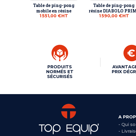
Table de ping-pong
Table de ping-pong
mobile en résine
résine DIABOLO PRI
1 551,00 €
HT
1 590,00 €
HT
PRODUITS
AVANTAG
NORMÉS ET
PRIX DÉGR
SÉCURISÉS
A PRO
- Qui s
- Livrai