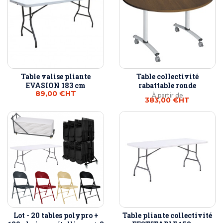
Table valise pliante
Table collectivité
EVASION 183 cm
rabattable ronde
89,00 €
HT
À partir de
383,00 €
HT
Lot - 20 tables polypro +
Table pliante collectivité