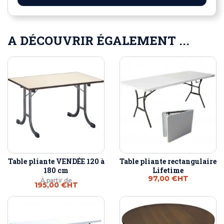
A DÉCOUVRIR ÉGALEMENT ...
Table pliante VENDÉE 120 à
Table pliante rectangulaire
180 cm
Lifetime
97,00 €
HT
À partir de
195,00 €
HT