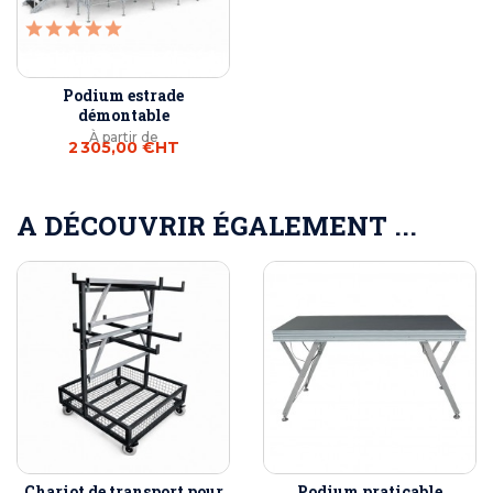
Podium estrade
démontable
À partir de
2 305,00 €
HT
A DÉCOUVRIR ÉGALEMENT ...
Chariot de transport pour
Podium praticable