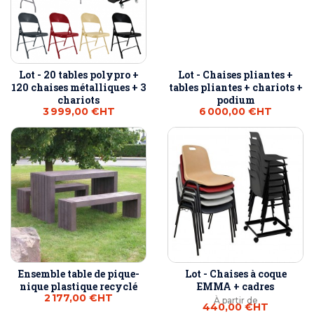
Lot - 20 tables polypro +
Lot - Chaises pliantes +
120 chaises métalliques + 3
tables pliantes + chariots +
chariots
podium
3 999,00 €
HT
6 000,00 €
HT
Ensemble table de pique-
Lot - Chaises à coque
nique plastique recyclé
EMMA + cadres
2 177,00 €
HT
À partir de
440,00 €
HT