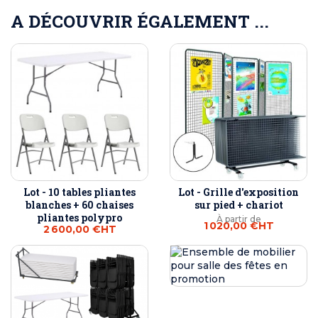
A DÉCOUVRIR ÉGALEMENT ...
Lot - 10 tables pliantes
Lot - Grille d'exposition
blanches + 60 chaises
sur pied + chariot
pliantes polypro
À partir de
1 020,00 €
HT
2 600,00 €
HT