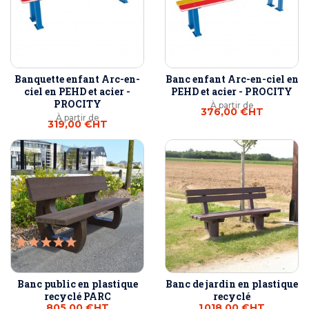
Banquette enfant Arc-en-
Banc enfant Arc-en-ciel en
ciel en PEHD et acier -
PEHD et acier - PROCITY
PROCITY
À partir de
376,00 €
HT
À partir de
319,00 €
HT
Banc public en plastique
Banc de jardin en plastique
recyclé PARC
recyclé
805,00 €
HT
1 018,00 €
HT