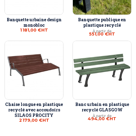
Banquette urbaine design
Banquette publique en
monobloc
plastique recyclé
1 181,00 €
HT
À partir de
551,00 €
HT
Chaise longue en plastique
Banc urbain en plastique
recyclé avec accoudoirs
recyclé GLASGOW
SILAOS PROCITY
À partir de
494,00 €
HT
2 179,00 €
HT