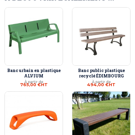
Banc urbain en plastique
Banc public plastique
ALVIUM
recyclé ÉDIMBOURG
À partir de
À partir de
765,00 €
HT
494,00 €
HT